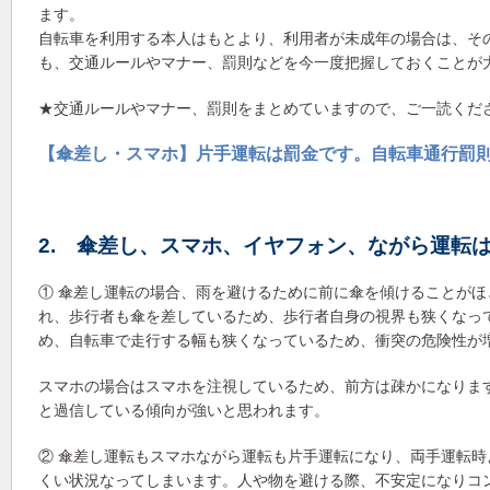
ます。
自転車を利用する本人はもとより、利用者が未成年の場合は、そ
も、交通ルールやマナー、罰則などを今一度把握しておくことが
★交通ルールやマナー、罰則をまとめていますので、ご一読くだ
【傘差し・スマホ】片手運転は罰金です。自転車通行罰
2. 傘差し、スマホ、イヤフォン、ながら運転
① 傘差し運転の場合、雨を避けるために前に傘を傾けることが
れ、歩行者も傘を差しているため、歩行者自身の視界も狭くなっ
め、自転車で走行する幅も狭くなっているため、衝突の危険性が
スマホの場合はスマホを注視しているため、前方は疎かになりま
と過信している傾向が強いと思われます。
② 傘差し運転もスマホながら運転も片手運転になり、両手運転
くい状況なってしまいます。人や物を避ける際、不安定になりコ