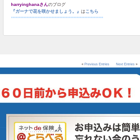
harryinghana
さん
のブログ
『ガーナで花を咲かせましょう。』
は
こちら
***********************************************************
«
Previous Entries
Next Entries
»