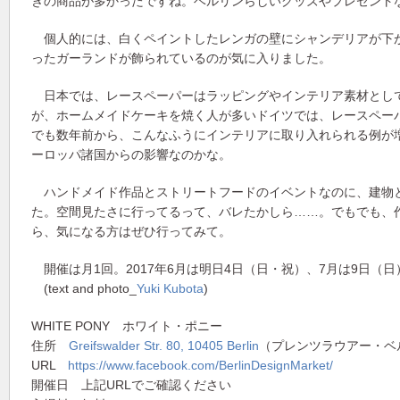
きの商品が多かったですね。ベルリンらしいグッズやプレゼント
個人的には、白くペイントしたレンガの壁にシャンデリアが下
ったガーランドが飾られているのが気に入りました。
日本では、レースペーパーはラッピングやインテリア素材とし
が、ホームメイドケーキを焼く人が多いドイツでは、レースペー
でも数年前から、こんなふうにインテリアに取り入れられる例が
ーロッパ諸国からの影響なのかな。
ハンドメイド作品とストリートフードのイベントなのに、建物
た。空間見たさに行ってるって、バレたかしら……。でもでも、
ら、気になる方はぜひ行ってみて。
開催は月1回。2017年6月は明日4日（日・祝）、7月は9日（
(text and photo_
Yuki Kubota
)
WHITE PONY ホワイト・ポニー
住所
Greifswalder Str. 80, 10405 Berlin
（プレンツラウアー・ベ
URL
https://www.facebook.com/BerlinDesignMarket/
開催日 上記URLでご確認ください