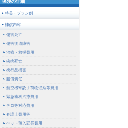
保険の詳細
【保存版】台風・豪雨シーズン到
かわいいタイ雑貨屋
2026年06月25日
来！今こそ見直したい”もしも”の備
さん〜＠バンコク
え
特長・プラン例
【家ごはん】週末グ
2026年07月23日
2026年06月25日
補償内容
【お役立ちコラム】自転車事故、も
リーンマーケットからの朝ごはん＠
しもの備えは大丈夫？損害賠償リス
NY
クを知る。
傷害死亡
午後のコーヒータイ
2026年06月25日
2026年06月26日
傷害後遺障害
ム＠ガーナ
TRAVEL-MODE 2026.7月号
治療・救援費用
カンボジアのホテル
2026年06月25日
疾病死亡
朝食、密かな楽しみだった日替わり
麺
携行品損害
ルバーブの季節に。
2026年05月24日
賠償責任
＠ヴィクトリア
航空機寄託手荷物遅延等費用
【マンハッタン】ニ
2026年05月24日
緊急歯科治療費用
ューヨーク市内、創業100年以上老
舗店シリーズ Russo’s
テロ等対応費用
弁護士費用等
ペット預入延長費用