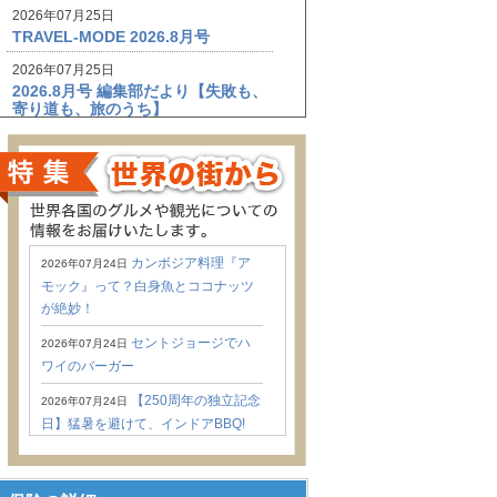
2026年07月25日
TRAVEL-MODE 2026.8月号
2026年07月25日
2026.8月号 編集部だより【失敗も、
寄り道も、旅のうち】
2026年07月24日
カンボジア料理『アモック』って？
白身魚とココナッツが絶妙！
2026年07月24日
セントジョージでハワイのバーガー
カンボジア料理『ア
2026年07月24日
2026年07月24日
モック』って？白身魚とココナッツ
【250周年の独立記念日】猛暑を避
けて、インドアBBQ!
が絶妙！
2026年07月24日
セントジョージでハ
2026年07月24日
７月前半の庭の花たち。@ヴィクト
ワイのバーガー
リア／カナダ
【250周年の独立記念
2026年07月24日
2026年07月24日
日】猛暑を避けて、インドアBBQ!
旅慣れた人が実践している、機内快
適術
７月前半の庭の花た
2026年07月24日
ち。@ヴィクトリア／カナダ
2026年07月24日