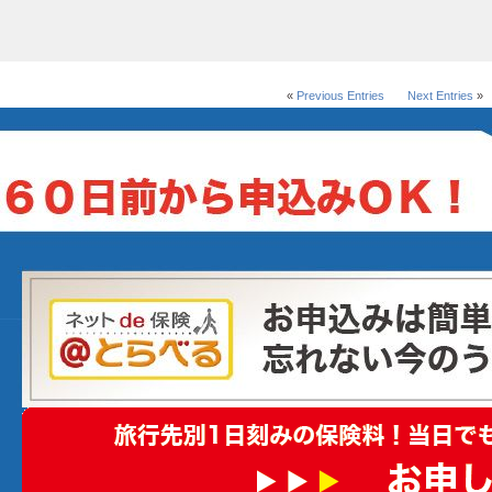
«
Previous Entries
Next Entries
»