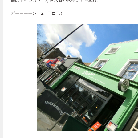
他のトイレカフェならお昼から空いてた模様。
ガーーーーン！Σ（￣□￣;）