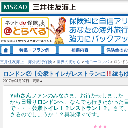
三井住友海上 海外旅行保険
>
世界の街から
>
他ヨーロッパ
>
ロンド
ロンドン②【公衆トイレがレストランに
縁も
2017年04月07日 更新▲
Yuhさん
ファンのみなさま、お待たせしました。
から日帰り
ロンドン
へ。なんでも行きたかった
で・・・
公衆トイレ！？レストラン！？
。さて
さるのでしょうか！？興味津々です。
★★★