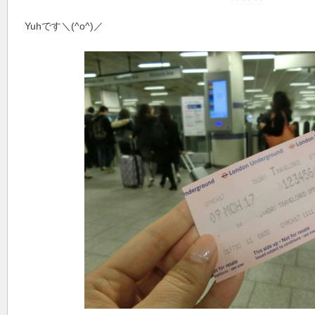
Yuhです＼(^o^)／