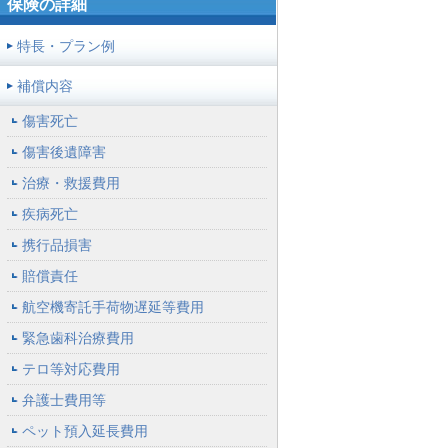
保険の詳細
【保存版】台風・豪雨シーズン到
かわいいタイ雑貨屋
2026年06月25日
来！今こそ見直したい”もしも”の備
さん〜＠バンコク
え
特長・プラン例
【家ごはん】週末グ
2026年07月23日
2026年06月25日
補償内容
【お役立ちコラム】自転車事故、も
リーンマーケットからの朝ごはん＠
しもの備えは大丈夫？損害賠償リス
NY
クを知る。
傷害死亡
午後のコーヒータイ
2026年06月25日
2026年06月26日
傷害後遺障害
ム＠ガーナ
TRAVEL-MODE 2026.7月号
治療・救援費用
カンボジアのホテル
2026年06月25日
疾病死亡
朝食、密かな楽しみだった日替わり
麺
携行品損害
ルバーブの季節に。
2026年05月24日
賠償責任
＠ヴィクトリア
航空機寄託手荷物遅延等費用
【マンハッタン】ニ
2026年05月24日
緊急歯科治療費用
ューヨーク市内、創業100年以上老
舗店シリーズ Russo’s
テロ等対応費用
弁護士費用等
ペット預入延長費用