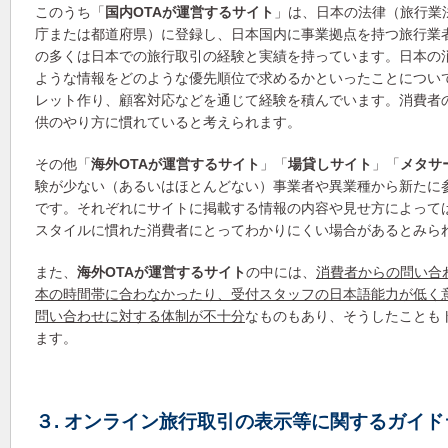
このうち「
国内OTAが運営するサイト
」は、日本の法律（旅行業
庁または都道府県）に登録し、日本国内に事業拠点を持つ旅行業
の多くは日本での旅行取引の経験と実績を持っています。日本の
ような情報をどのような優先順位で求めるかといったことについ
レット作り、顧客対応などを通じて経験を積んでいます。消費者
供のやり方に慣れていると考えられます。
その他「
海外OTAが運営するサイト
」「
場貸しサイト
」「
メタサ
験が少ない（あるいはほとんどない）事業者や異業種から新たに
です。それぞれにサイトに掲載する情報の内容や見せ方によって
スタイルに慣れた消費者にとってわかりにくい場合があるとみら
また、
海外OTAが運営するサイト
の中には、
消費者からの問い合
本の時間帯に合わなかったり、受付スタッフの日本語能力が低く
問い合わせに対する体制が不十分
なものもあり、そうしたことも
ます。
３. オンライン旅行取引の表示等に関するガイ