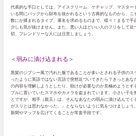
代表的な手口としては、アイスクリーム、ケチャップ、マスター
いる間にバッグから財布を抜かれるという古典的なものから、ニ
数にか揉まれるタイプ、署名を求めるものまで、様々！まるで手
少しも気が抜けません。また、悪い人ほどいい人のフリをして近
切、フレンドリーな人には注意しましょう。
＜弱みに漬け込まれる＞
黒髪のジプシー風で汚れた服であることが多いとされる子供のス
ったように英語ではない言語で突然近づいてきたら？きっとあな
の内容を理解しようとしたり、助けが必要なのか見極めようとす
ブルに置いていたスマホやカメラを盗まれています。小さい子を
とですが、相手（親玉）は、そんなあなたの弱みに漬け込んでく
がスリとは思わなかった。」とならないように気をつけましょう
新聞やマップを広げてくることが常套手段です。